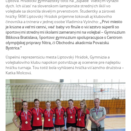
Liptova. Hrádocké gymnazistky totiž na „západe“ všetkým vyrazili
dych. Ich účasť na slovenskom šampionáte stredných škôl vo
volejbale sa skončila skvelým prvenstvom. Študentky a zároveň
hráčky ŠKM Liptovský Hrádok príjemne šokovali aj klubového
činovníka a trénera v jednej osobe Vladimíra Vyšného:
„Prvé miesto
je krásne a veľmi cenné, veď baby vo finále o víťazstvo súperili so
športovými strednými školami zameranými na volejbal – Gymnázium
Bilíkova Bratislava, Športové gymnázium spolupracujúce s Centrom
olympijskej prípravy Nitra, či Obchodná akadémia Považská
Bystrica.“
Úspešnú reprezentáciu mesta Liptovský Hrádok, Gymnázia a
volejbalového klubu napokon potvrdzuje aj ocenenie pre najlepšiu
hráčku turnaja. Tou totiž bola vyhlásená hráčka víťazného družstva –
Katka Molcová.