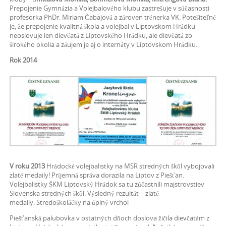
Prepojenie Gymnázia a Volejbalového klubu zastrešuje v súčasnosti
profesorka PhDr. Miriam Čabajová a zároven trénerka VK. Potešiteľné
je, že prepojenie kvalitná škola a volejbal v Liptovskom Hrádku
neoslovuje len dievčatá z Liptovského Hrádku, ale dievčatá zo
širokého okolia a záujem je aj o internáty v Liptovskom Hrádku.
Rok 2014
V roku 2013
Hrádocké volejbalistky na MSR stredných škôl vybojovali
zlaté medaily! Príjemná správa dorazila na Liptov z Piešťan.
Volejbalistky ŠKM Liptovský Hrádok sa tu zúčastnili majstrovstiev
Slovenska stredných škôl. Výsledný rezultát – zlaté
medaily. Stredoškoláčky na úplný vrchol
Piešťanská palubovka v ostatných dňoch doslova žičila dievčatám z