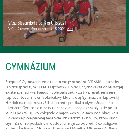
Hľadáme talenty
Víťaz Slovenského pohára U 15 2021
Páči sa ti volejbal? Chcela by si sa ho naučiť? Máš 8 až 11 rokov alebo
Víťaz Slovenského pohára U 15 2021
Viac
sa ti zdá, že si príliš vysoká? Tak sa príď pozrieť a povedz to aj svojim
kamarátkam! Ideálny šport = VOLEJBAL
Viac
GYMNÁZIUM
Spojitosť Gymnázia s volejbalom nie je náhodná. VK ŠKM Liptovský
Hrádok (pred tým TJ Tesla Liptovský Hrádok) vychoval za dobu svojej
existencie rad vynikajúcich volejbalistiek, ktoré v prevažnej miere
reprezentovali nielen Volejbalový klub, ale aj Gymnázium Liptovský
Hrádok na majstrovstvách SR stredných škôl a olympiádach. Po
ukončení Gymnázia hráčky odchádzajú na vysoké školy, kde popri
štúdiu pokračujú vo volejbale v najvyšších súťažiach pod hlavičkou
Slovenskej volejbalovej federácie. Príkladom sú hráčky, ktoré ukončili
Gymnázium v poslednom období a hrajú za popredné extraligové
kluby –
Šmitalová Monika, Böhmerová Monika, Mitrengová Diana.