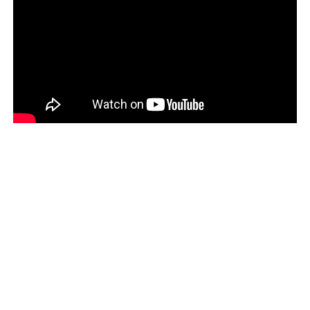
Designed by
http://topcellphonepick.com/
, thanks to:
r4 3ds
,
r4i 3ds
and
http://coquegalaxyfr.com/
Designed by
http://coquegalaxyfr.com/
, thanks to:
http://topcellphonepick.com/
,
r4 3ds
and
r4i 3ds