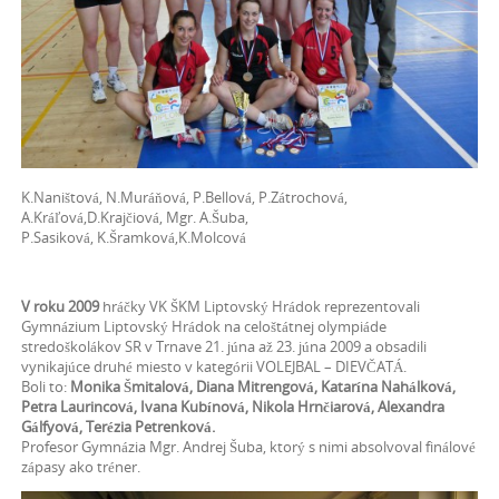
K.Naništová, N.Muráňová, P.Bellová, P.Zátrochová,
A.Kráľová,D.Krajčiová, Mgr. A.Šuba,
P.Sasiková, K.Šramková,K.Molcová
V roku 2009
hráčky VK ŠKM Liptovský Hrádok reprezentovali
Gymnázium Liptovský Hrádok na celoštátnej olympiáde
stredoškolákov SR v Trnave 21. júna až 23. júna 2009 a obsadili
vynikajúce druhé miesto v kategórii VOLEJBAL – DIEVČATÁ.
Boli to:
Monika Šmitalová, Diana Mitrengová, Katarína Nahálková,
Petra Laurincová, Ivana Kubínová, Nikola Hrnčiarová, Alexandra
Gálfyová, Terézia Petrenková.
Profesor Gymnázia Mgr. Andrej Šuba, ktorý s nimi absolvoval finálové
zápasy ako tréner.