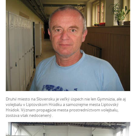
Druhé miesto na Slovensku je veľký úspech nie len Gymnázia, ale aj
volejbalu v Liptovskom Hrádku a samozrejme mesta Liptovský
Hrádok. Význam propagácie mesta prostredníctvom volejbalu,
zostáva však nedocenený.