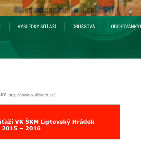
Í
VÝSLEDKY SÚŤAŽÍ
DRUŽSTVÁ
ODCHOVANKY
ĽKY
http://www.volleynet.sk/