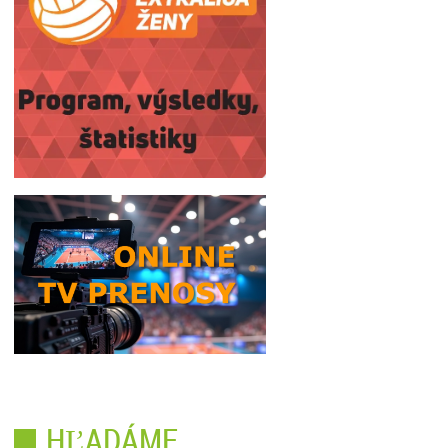
HĽADÁME