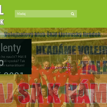
lenty
sa ho naučiť? Máš 8
príliš vysoká? Tak
vojim kamarátkam!