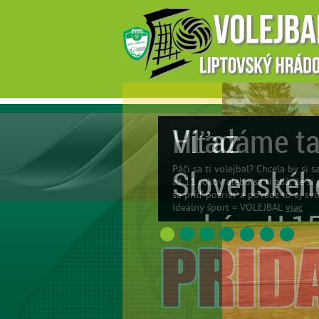
Hľadáme ta
Páči sa ti volejbal? Chcela by si 
až 11 rokov alebo sa ti zdá, že si 
sa príď pozrieť a povedz to aj s
Ideálny šport = VOLEJBAL
viac