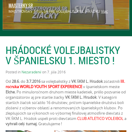
2. miesto MSR ziačky 2017
MAJSTERKY SR
2. miesto MSR ziačky 2017
Viac
MAJSTROVSKÝ TITUL SR PRE VOLEJBALISTKY L. HRÁDKU
Viac
HRÁDOCKÉ VOLEJBALISTKY
V ŠPANIELSKU 1. MIESTO !
Posted in
Nezaradené
on 7. júla 2016
Od
28.6.
do
3.7.2016
sa volejbalistky z
VK ŠKM L. Hrádok
zúčastnili
III.
ročníka
WORLD YOUTH SPORT EXPERIENCE
v španielskom meste
Elche.
Po minuloročnom
druhom mieste kadetiek, prišlo pozvanie od
organizátorov aj pre staršie žiačky
VK ŠKM L. Hrádok
. V kategórii
starších žiačok súťažilo 16 družstiev, pričom španielske družstvá boli
zložené z výberov oblastí a renomovaných španielskych klubov. Po
zlepšujúcich sa výkonoch vo výbornej finálovej atmosfére dievčatá z
VK ŠKM L. Hrádok uspeli proti dievčatám
CLUB ATLETICO VOLEIBOL
a
vyhrali celý turnaj.
Gratulujeme !