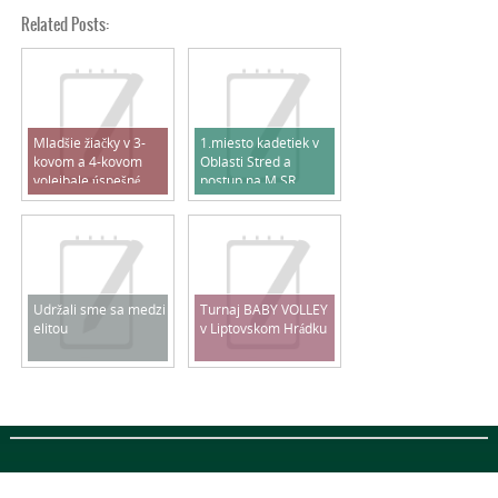
Related Posts:
Mladšie žiačky v 3-
1.miesto kadetiek v
kovom a 4-kovom
Oblasti Stred a
volejbale úspešné
postup na M SR
2025/2026
Udržali sme sa medzi
Turnaj BABY VOLLEY
elitou
v Liptovskom Hrádku