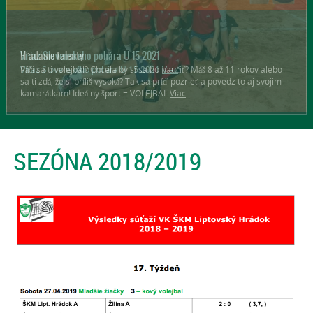
Hľadáme talenty
Páči sa ti volejbal? Chcela by si sa ho naučiť? Máš 8 až 11 rokov alebo
sa ti zdá, že si príliš vysoká? Tak sa príď pozrieť a povedz to aj svojim
kamarátkam! Ideálny šport = VOLEJBAL
Viac
SEZÓNA 2018/2019