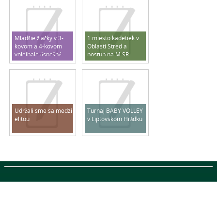
Mladšie žiačky v 3-
1.miesto kadetiek v
kovom a 4-kovom
Oblasti Stred a
volejbale úspešné
postup na M SR
2025/2026
Udržali sme sa medzi
Turnaj BABY VOLLEY
elitou
v Liptovskom Hrádku
Designed by
http://topcellphonepick.com/
, thanks to:
r4 3ds
,
r4i 3ds
and
http://coquegalaxyfr.com/
Designed by
http://coquegalaxyfr.com/
, thanks to: