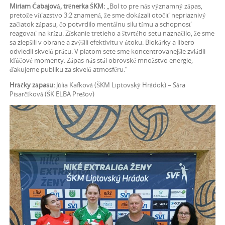
Miriam Čabajová, trénerka ŠKM:
„Bol to pre nás významný zápas,
pretože víťazstvo 3:2 znamená, že sme dokázali otočiť nepriaznivý
začiatok zápasu, čo potvrdilo mentálnu silu tímu a schopnosť
reagovať na krízu. Získanie tretieho a štvrtého setu naznačilo, že sme
sa zlepšili v obrane a zvýšili efektivitu v útoku. Blokárky a libero
odviedli skvelú prácu. V piatom sete sme koncentrovanejšie zvládli
kľúčové momenty. Zápas nás stál obrovské množstvo energie,
ďakujeme publiku za skvelú atmosféru.“
Hráčky zápasu:
Júlia Kafková (ŠKM Liptovský Hrádok) – Sára
Pisarčíková (ŠK ELBA Prešov)