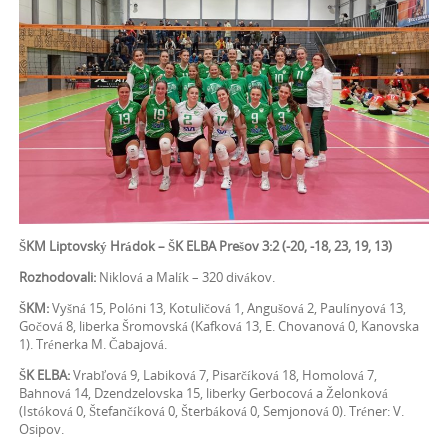
ŠKM Liptovský Hrádok – ŠK ELBA Prešov 3:2 (-20, -18, 23, 19, 13)
Rozhodovali:
Niklová a Malík – 320 divákov.
ŠKM:
Vyšná 15, Polóni 13, Kotuličová 1, Angušová 2, Paulínyová 13,
Gočová 8, liberka Šromovská (Kafková 13, E. Chovanová 0, Kanovska
1). Trénerka M. Čabajová.
ŠK ELBA:
Vrabľová 9, Labiková 7, Pisarčíková 18, Homolová 7,
Bahnová 14, Dzendzelovska 15, liberky Gerbocová a Želonková
(Istóková 0, Štefančíková 0, Šterbáková 0, Semjonová 0). Tréner: V.
Osipov.