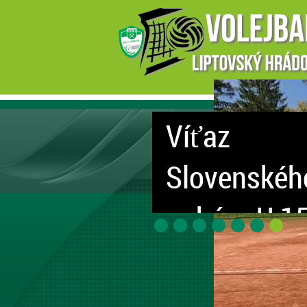
Hľadáme ta
Páči sa ti volejbal? Chcela by si 
až 11 rokov alebo sa ti zdá, že si 
sa príď pozrieť a povedz to aj s
Ideálny šport = VOLEJBAL
viac