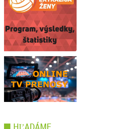
HĽADÁME