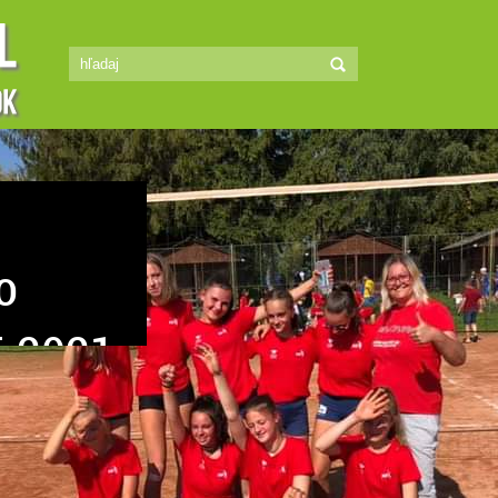
lenty
sa ho naučiť? Máš 8
príliš vysoká? Tak
vojim kamarátkam!