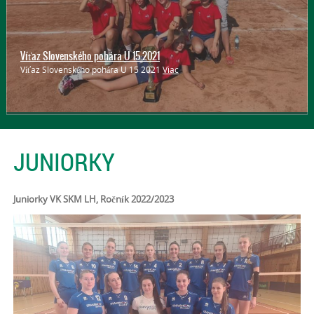
Hľadáme talenty
Páči sa ti volejbal? Chcela by si sa ho naučiť? Máš 8 až 11 rokov alebo
sa ti zdá, že si príliš vysoká? Tak sa príď pozrieť a povedz to aj svojim
kamarátkam! Ideálny šport = VOLEJBAL
Viac
JUNIORKY
Juniorky VK SKM LH, Ročník 2022/2023