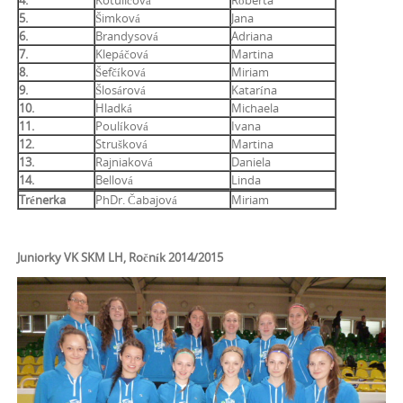
4.
Kotuličová
Róberta
5.
Šimková
Jana
6.
Brandysová
Adriana
7.
Klepáčová
Martina
8.
Šefčíková
Miriam
9.
Šlosárová
Katarína
10.
Hladká
Michaela
11.
Poulíková
Ivana
12.
Strušková
Martina
13.
Rajniaková
Daniela
14.
Bellová
Linda
Trénerka
PhDr. Čabajová
Miriam
Juniorky VK SKM LH, Ročník 2014/2015