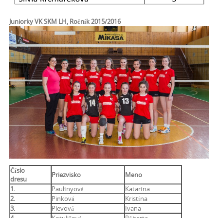
Juniorky VK SKM LH, Ročník 2015/2016
Číslo
Priezvisko
Meno
dresu
1.
Paulínyová
Katarína
2.
Pinková
Kristína
3.
Plevová
Ivana