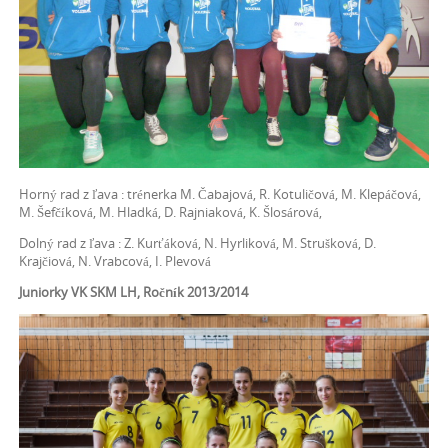
Horný rad z ľava : trénerka M. Čabajová, R. Kotuličová, M. Klepáčová,
M. Šefčíková, M. Hladká, D. Rajniaková, K. Šlosárová,
Dolný rad z ľava : Z. Kurťáková, N. Hyrliková, M. Strušková, D.
Krajčiová, N. Vrabcová, I. Plevová
Juniorky VK SKM LH, Ročník 2013/2014