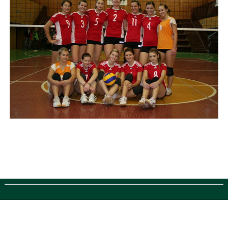
Designed by
http://topcellphonepick.com/
, thanks to:
r4 3ds
,
r4i 3ds
and