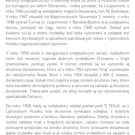
Aktivity volejbalistov po II.svetovej vojne sa oživili a mužstvá chodili
po turnajoch po celom Slovensku – treba povedať, že s úspechom, v
roku 1946 porazili aj vtedajšieho majstra Slovenska, tím ŠK Bratislava.
V roku 1947 obsadili na Majstrovstvách Slovenska 5. miesto, v roku
1948 vyhrali Turnaj čs. vzájomnosti v Banskej Bystrici a aj volejbalovú
divíziu, postúpili do I.ligy, ktorú v roku 1949 vyhrali. Základ pre
kvalitnú súťaž a dobré výsledky bol teda vytvorený a volejbal bol
koncom štyridsiatych a začiatkom paťdesiatych rokov v Liptovskom
Hrádku najpopulárnejším športom.
V roku 1950 došlo k reorganizácii volejbalových súťaží, následkom
čoho bol mužom, napriek dobrým výsledkom (3.miesto v kraji)
znemožnený postup vyššie. V tomto období sa už vytvorilo aj
družstvo dorastencov, ktoré už v roku 1952 vyhralo “kraj” a postúpilo
do celoštátneho finále. Muži v roku 1954 obsadili v MK 2. miesto,
dorastenci opať získali titul majstra kraja, vzniklo družstvo žien, ktoré
bolo zaradené do krajského preboru a zároven sa zakladá aj družstvo
dorasteniek. Treba ešte uviesť, že ženy zvíťazili aj na celoslovenskej
spartakiáde Tatranu.
Do roku 1958, kedy aj volejbalový oddiel prešiel pod TJ TESLA, sa v
Liptovskom Hrádku hral skutočne vynikajúci volejbal, s dobrým
diváckym zázemím a širokou členskou základnou. Všetky družstvá v
tomto období hrali v krajských súťažiach, ťažisko činnosti sa však
postupne presúvalo na ženské družstvá, ktoré postupne dosahovali
lepšie výsledky ako muži a aj vďaka týmto výsledkom sa záujem o