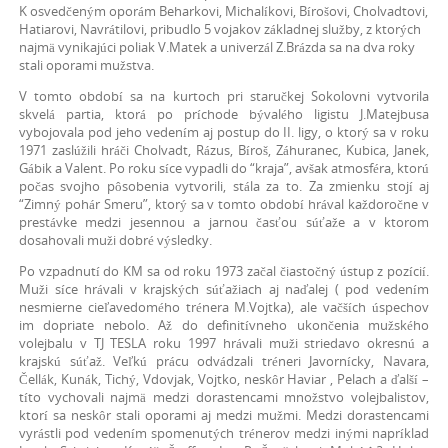
K osvedčeným oporám Beharkovi, Michalíkovi, Bírošovi, Cholvadtovi,
Hatiarovi, Navrátilovi, pribudlo 5 vojakov základnej služby, z ktorých
najmä vynikajúci poliak V.Matek a univerzál Z.Brázda sa na dva roky
stali oporami mužstva.
V tomto období sa na kurtoch pri staručkej Sokolovni vytvorila
skvelá partia, ktorá po príchode bývalého ligistu J.Matejbusa
vybojovala pod jeho vedením aj postup do II. ligy, o ktorý sa v roku
1971 zaslúžili hráči Cholvadt, Rázus, Bíroš, Záhuranec, Kubica, Janek,
Gábik a Valent. Po roku síce vypadli do “kraja”, avšak atmosféra, ktorú
počas svojho pôsobenia vytvorili, stála za to. Za zmienku stojí aj
“Zimný pohár Smeru”, ktorý sa v tomto období hrával každoročne v
prestávke medzi jesennou a jarnou časťou súťaže a v ktorom
dosahovali muži dobré výsledky.
Po vzpadnutí do KM sa od roku 1973 začal čiastočný ústup z pozícií.
Muži síce hrávali v krajských súťažiach aj naďalej ( pod vedením
nesmierne cieľavedomého trénera M.Vojtka), ale vačších úspechov
im dopriate nebolo. Až do definitívneho ukončenia mužského
volejbalu v TJ TESLA roku 1997 hrávali muži striedavo okresnú a
krajskú súťaž. Veľkú prácu odvádzali tréneri Javornícky, Navara,
Čellák, Kunák, Tichý, Vdovjak, Vojtko, neskôr Haviar , Pelach a ďalší –
títo vychovali najmä medzi dorastencami množstvo volejbalistov,
ktorí sa neskôr stali oporami aj medzi mužmi. Medzi dorastencami
vyrástli pod vedením spomenutých trénerov medzi inými napríklad