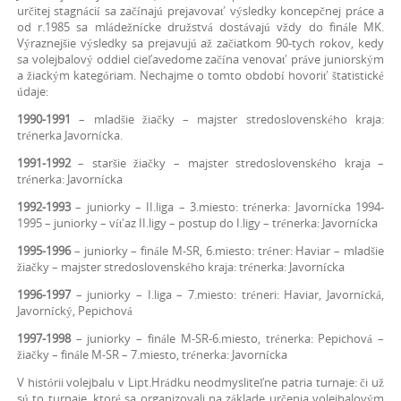
určitej stagnácií sa začínajú prejavovať výsledky koncepčnej práce a
od r.1985 sa mládežnícke družstvá dostávajú vždy do finále MK.
Výraznejšie výsledky sa prejavujú až začiatkom 90-tych rokov, kedy
sa volejbalový oddiel cieľavedome začína venovať práve juniorským
a žiackým kategóriam. Nechajme o tomto období hovoriť štatistické
údaje:
1990-1991
– mladšie žiačky – majster stredoslovenského kraja:
trénerka Javornícka.
1991-1992
– staršie žiačky – majster stredoslovenského kraja –
trénerka: Javornícka
1992-1993
– juniorky – II.liga – 3.miesto: trénerka: Javornícka 1994-
1995 – juniorky – víťaz II.ligy – postup do I.ligy – trénerka: Javornícka
1995-1996
– juniorky – finále M-SR, 6.miesto: tréner: Haviar – mladšie
žiačky – majster stredoslovenského kraja: trénerka: Javornícka
1996-1997
– juniorky – I.liga – 7.miesto: tréneri: Haviar, Javornícká,
Javornícký, Pepichová
1997-1998
– juniorky – finále M-SR-6.miesto, trénerka: Pepichová –
žiačky – finále M-SR – 7.miesto, trénerka: Javornícka
V histórii volejbalu v Lipt.Hrádku neodmysliteľne patria turnaje: či už
sú to turnaje, ktoré sa organizovali na základe určenia volejbalovým