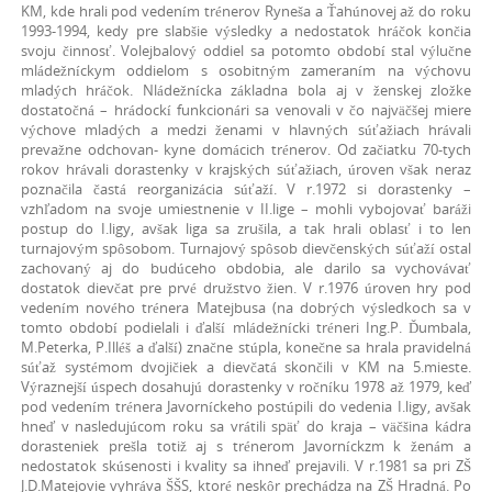
KM, kde hrali pod vedením trénerov Ryneša a Ťahúnovej až do roku
1993-1994, kedy pre slabšie výsledky a nedostatok hráčok končia
svoju činnosť. Volejbalový oddiel sa potomto období stal výlučne
mládežníckym oddielom s osobitným zameraním na výchovu
mladých hráčok. Nládežnícka základna bola aj v ženskej zložke
dostatočná – hrádockí funkcionári sa venovali v čo najväčšej miere
výchove mladých a medzi ženami v hlavných súťažiach hrávali
prevažne odchovan- kyne domácich trénerov. Od začiatku 70-tych
rokov hrávali dorastenky v krajských súťažiach, úroven však neraz
poznačila častá reorganizácia súťaží. V r.1972 si dorastenky –
vzhľadom na svoje umiestnenie v II.lige – mohli vybojovať baráži
postup do I.ligy, avšak liga sa zrušila, a tak hrali oblasť i to len
turnajovým spôsobom. Turnajový spôsob dievčenských súťaží ostal
zachovaný aj do budúceho obdobia, ale darilo sa vychovávať
dostatok dievčat pre prvé družstvo žien. V r.1976 úroven hry pod
vedením nového trénera Matejbusa (na dobrých výsledkoch sa v
tomto období podielali i ďalší mládežnícki tréneri Ing.P. Ďumbala,
M.Peterka, P.Illéš a ďalší) značne stúpla, konečne sa hrala pravidelná
súťaž systémom dvojičiek a dievčatá skončili v KM na 5.mieste.
Výraznejší úspech dosahujú dorastenky v ročníku 1978 až 1979, keď
pod vedením trénera Javorníckeho postúpili do vedenia I.ligy, avšak
hneď v nasledujúcom roku sa vrátili späť do kraja – väčšina kádra
dorasteniek prešla totiž aj s trénerom Javorníckzm k ženám a
nedostatok skúsenosti i kvality sa ihneď prejavili. V r.1981 sa pri ZŠ
J.D.Matejovie vyhráva ŠŠS, ktoré neskôr prechádza na ZŠ Hradná. Po