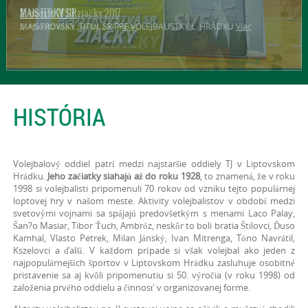
2. miesto MSR ziačky 2017
MAJSTERKY SR
2. miesto MSR ziačky 2017
Viac
MAJSTROVSKÝ TITUL SR PRE VOLEJBALISTKY L. HRÁDKU
Viac
HISTÓRIA
Volejbalový oddiel patrí medzi najstaršie oddiely TJ v Liptovskom
Hrádku.
Jeho začiatky siahajú až do roku 1928
, to znamená, že v roku
1998 si volejbalisti pripomenuli 70 rokov od vzniku tejto populárnej
loptovej hry v našom meste. Aktivity volejbalistov v období medzi
svetovými vojnami sa spájajú predovšetkým s menami Laco Palay,
Šan?o Masiar, Tibor Ťuch, Ambróz, neskôr to boli bratia Štilovci, Ďuso
Kamhal, Vlasto Petrek, Milan Jánský, Ivan Mitrenga, Tóno Navrátil,
Kszelovci a ďalší. V každom prípade si však volejbal ako jeden z
najpopulárnejších športov v Liptovskom Hrádku zasluhuje osobitné
pristavenie sa aj kvôli pripomenutiu si 50. výročia (v roku 1998) od
založenia prvého oddielu a činnosť v organizovanej forme.