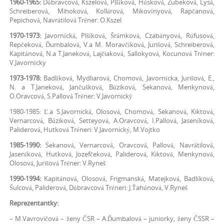
1960-1965:
Dúbravcová, Kszelová, Plšíková, Húsková, Zubeková, Lysá,
Schreiberová, Mihoková, Kollárová, Mikovínyová, Rapčanová,
Pepichová, Navrátilová Tréner: O.Kszel
1970-1973:
Javornícká, Plšíková, Šrámková, Czabányová, Rúfusová,
Repčeková, Ďumbalová, V.a M. Moravčíková, Jurišová, Schreiberová,
Kapitánová, N.a T.Janeková, Lajčiaková, Sallokyová, Kocunová Tréner:
V.Javornícky
1973-1978:
Badlíková, Mydliarová, Chomová, Javornícka, Jurišová, E.,
N. a T.Janeková, Jančušková, Búziková, Sekanová, Menkynová,
O.Oravcová, S.Pallová Tréner: V.Javornický
1980-1985: Ľ.a S.Javornická, Olosová, Chomová, Sekanová, Kiktová,
Vernarcová, Búziková, Setteyová, A.Oravcová, I.Pallová, Jaseníková,
Paliderová, Hutková Tréneri: V.Javornický, M.Vojtko
1985-1990:
Sekanová, Vernarcová, Oravcová, Pallová, Navrátilová,
Jaseníková, Hutková, Jozefčeková, Paliderová, Kiktová, Menkynová,
Olosová, Jurišová Tréner: V.Ryneš
1990-1994:
Kapitánová, Olosová, Frigmanská, Matejková, Badlíková,
Šulcová, Paliderová, Dúbravcová Tréneri: J.Ťahúnová, V.Ryneš
Reprezentantky:
– M.Vavrovičová – ženy ČSR – A.Ďumbalová – juniorky, ženy ČSSR –