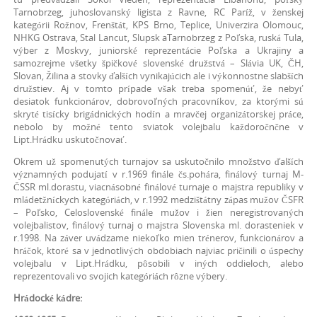
Tarnobrzeg, juhoslovanský ligista z Ravne, RC Paríž, v ženskej
kategórii Rožnov, Frenštát, KPS Brno, Teplice, Univerzira Olomouc,
NHKG Ostrava, Stal Lancut, Slupsk aTarnobrzeg z Poľska, ruská Tula,
výber z Moskvy, juniorské reprezentácie Poľska a Ukrajiny a
samozrejme všetky špičkové slovenské družstvá – Slávia UK, ČH,
Slovan, Žilina a stovky ďalších vynikajúcich ale i výkonnostne slabších
družstiev. Aj v tomto prípade však treba spomenúť, že nebyť
desiatok funkcionárov, dobrovoľných pracovníkov, za ktorými sú
skryté tisícky brigádnických hodín a mravčej organizátorskej práce,
nebolo by možné tento sviatok volejbalu každoročnčne v
Lipt.Hrádku uskutočnovať.
Okrem už spomenutých turnajov sa uskutočnilo množstvo ďalších
významných podujatí v r.1969 finále čs.pohára, finálový turnaj M-
ČSSR ml.dorastu, viacnásobné finálové turnaje o majstra republiky v
mládetžníckych kategóriách, v r.1992 medzištátny zápas mužov ČSFR
– Poľsko, Celoslovenské finále mužov i žien neregistrovaných
volejbalistov, finálový turnaj o majstra Slovenska ml. dorasteniek v
r.1998. Na záver uvádzame niekoľko mien trénerov, funkcionárov a
hráčok, ktoré sa v jednotlivých obdobiach najviac pričinili o úspechy
volejbalu v Lipt.Hrádku, pôsobili v iných oddieloch, alebo
reprezentovali vo svojich kategóriách rôzne výbery.
Hrádocké kádre: