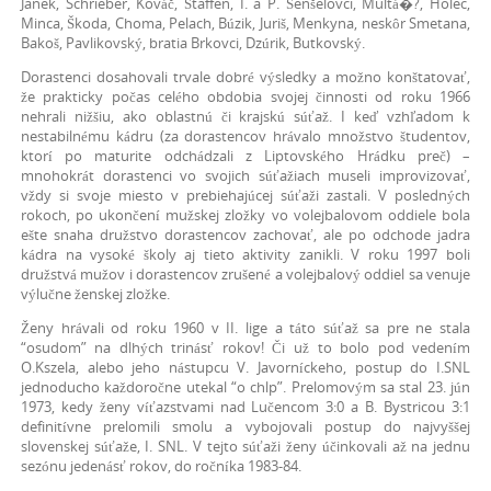
Janek, Schrieber, Kováč, Štaffen, I. a P. Šenšelovci, Multá�?, Holec,
Minca, Škoda, Choma, Pelach, Búzik, Juriš, Menkyna, neskôr Smetana,
Bakoš, Pavlikovský, bratia Brkovci, Dzúrik, Butkovský.
Dorastenci dosahovali trvale dobré výsledky a možno konštatovať,
že prakticky počas celého obdobia svojej činnosti od roku 1966
nehrali nižšiu, ako oblastnú či krajskú súťaž. I keď vzhľadom k
nestabilnému kádru (za dorastencov hrávalo množstvo študentov,
ktorí po maturite odchádzali z Liptovského Hrádku preč) –
mnohokrát dorastenci vo svojich súťažiach museli improvizovať,
vždy si svoje miesto v prebiehajúcej súťaži zastali. V posledných
rokoch, po ukončení mužskej zložky vo volejbalovom oddiele bola
ešte snaha družstvo dorastencov zachovať, ale po odchode jadra
kádra na vysoké školy aj tieto aktivity zanikli. V roku 1997 boli
družstvá mužov i dorastencov zrušené a volejbalový oddiel sa venuje
výlučne ženskej zložke.
Ženy hrávali od roku 1960 v II. lige a táto súťaž sa pre ne stala
“osudom” na dlhých trinásť rokov! Či už to bolo pod vedením
O.Kszela, alebo jeho nástupcu V. Javorníckeho, postup do I.SNL
jednoducho každoročne utekal “o chlp”. Prelomovým sa stal 23. jún
1973, kedy ženy víťazstvami nad Lučencom 3:0 a B. Bystricou 3:1
definitívne prelomili smolu a vybojovali postup do najvyššej
slovenskej súťaže, I. SNL. V tejto súťaži ženy účinkovali až na jednu
sezónu jedenásť rokov, do ročníka 1983-84.