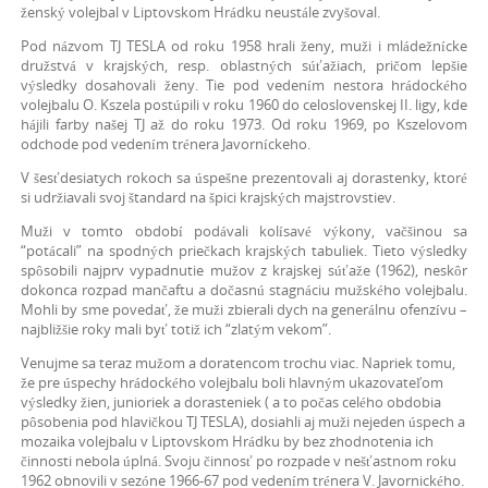
ženský volejbal v Liptovskom Hrádku neustále zvyšoval.
Pod názvom TJ TESLA od roku 1958 hrali ženy, muži i mládežnícke
družstvá v krajských, resp. oblastných súťažiach, pričom lepšie
výsledky dosahovali ženy. Tie pod vedením nestora hrádockého
volejbalu O. Kszela postúpili v roku 1960 do celoslovenskej II. ligy, kde
hájili farby našej TJ až do roku 1973. Od roku 1969, po Kszelovom
odchode pod vedením trénera Javorníckeho.
V šesťdesiatych rokoch sa úspešne prezentovali aj dorastenky, ktoré
si udržiavali svoj štandard na špici krajských majstrovstiev.
Muži v tomto období podávali kolísavé výkony, vačšinou sa
“potácali” na spodných priečkach krajských tabuliek. Tieto výsledky
spôsobili najprv vypadnutie mužov z krajskej súťaže (1962), neskôr
dokonca rozpad mančaftu a dočasnú stagnáciu mužského volejbalu.
Mohli by sme povedať, že muži zbierali dych na generálnu ofenzívu –
najbližšie roky mali byť totiž ich “zlatým vekom”.
Venujme sa teraz mužom a doratencom trochu viac. Napriek tomu,
že pre úspechy hrádockého volejbalu boli hlavným ukazovateľom
výsledky žien, junioriek a dorasteniek ( a to počas celého obdobia
pôsobenia pod hlavičkou TJ TESLA), dosiahli aj muži nejeden úspech a
mozaika volejbalu v Liptovskom Hrádku by bez zhodnotenia ich
činnosti nebola úplná. Svoju činnosť po rozpade v nešťastnom roku
1962 obnovili v sezóne 1966-67 pod vedením trénera V. Javornického.