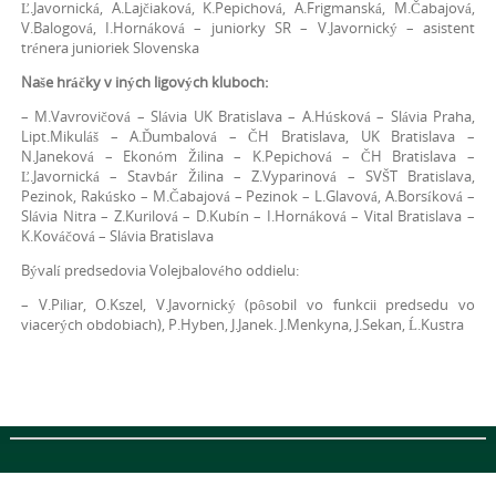
Ľ.Javornická, A.Lajčiaková, K.Pepichová, A.Frigmanská, M.Čabajová,
V.Balogová, I.Hornáková – juniorky SR – V.Javornický – asistent
trénera junioriek Slovenska
Naše hráčky v iných ligových kluboch:
– M.Vavrovičová – Slávia UK Bratislava – A.Húsková – Slávia Praha,
Lipt.Mikuláš – A.Ďumbalová – ČH Bratislava, UK Bratislava –
N.Janeková – Ekonóm Žilina – K.Pepichová – ČH Bratislava –
Ľ.Javornická – Stavbár Žilina – Z.Vyparinová – SVŠT Bratislava,
Pezinok, Rakúsko – M.Čabajová – Pezinok – L.Glavová, A.Borsíková –
Slávia Nitra – Z.Kurilová – D.Kubín – I.Hornáková – Vital Bratislava –
K.Kováčová – Slávia Bratislava
Bývalí predsedovia Volejbalového oddielu:
– V.Piliar, O.Kszel, V.Javornický (pôsobil vo funkcii predsedu vo
viacerých obdobiach), P.Hyben, J.Janek. J.Menkyna, J.Sekan, Ĺ.Kustra