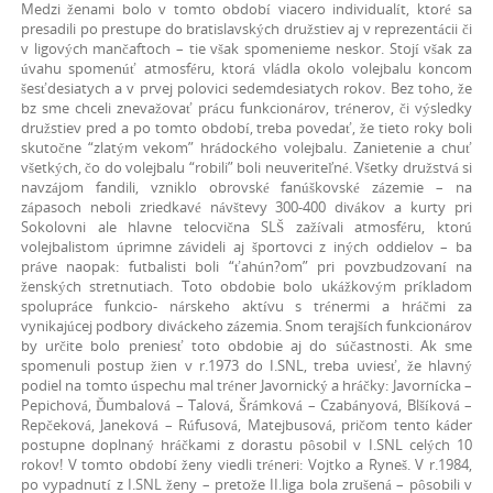
Medzi ženami bolo v tomto období viacero individualít, ktoré sa
presadili po prestupe do bratislavských družstiev aj v reprezentácii či
v ligových mančaftoch – tie však spomenieme neskor. Stojí však za
úvahu spomenúť atmosféru, ktorá vládla okolo volejbalu koncom
šesťdesiatych a v prvej polovici sedemdesiatych rokov. Bez toho, že
bz sme chceli znevažovať prácu funkcionárov, trénerov, či výsledky
družstiev pred a po tomto období, treba povedať, že tieto roky boli
skutočne “zlatým vekom” hrádockého volejbalu. Zanietenie a chuť
všetkých, čo do volejbalu “robili” boli neuveriteľné. Všetky družstvá si
navzájom fandili, vzniklo obrovské fanúškovské zázemie – na
zápasoch neboli zriedkavé návštevy 300-400 divákov a kurty pri
Sokolovni ale hlavne telocvična SLŠ zažívali atmosféru, ktorú
volejbalistom úprimne závideli aj športovci z iných oddielov – ba
práve naopak: futbalisti boli “ťahún?om” pri povzbudzovaní na
ženských stretnutiach. Toto obdobie bolo ukážkovým príkladom
spolupráce funkcio- nárskeho aktívu s trénermi a hráčmi za
vynikajúcej podbory diváckeho zázemia. Snom terajších funkcionárov
by určite bolo preniesť toto obdobie aj do súčastnosti. Ak sme
spomenuli postup žien v r.1973 do I.SNL, treba uviesť, že hlavný
podiel na tomto úspechu mal tréner Javornický a hráčky: Javornícka –
Pepichová, Ďumbalová – Talová, Šrámková – Czabányová, Blšíková –
Repčeková, Janeková – Rúfusová, Matejbusová, pričom tento káder
postupne doplnaný hráčkami z dorastu pôsobil v I.SNL celých 10
rokov! V tomto období ženy viedli tréneri: Vojtko a Ryneš. V r.1984,
po vypadnutí z I.SNL ženy – pretože II.liga bola zrušená – pôsobili v