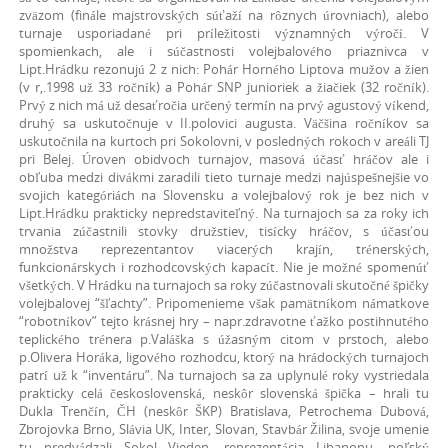
zväzom (finále majstrovských súťaží na rôznych úrovniach), alebo
turnaje usporiadané pri príležitosti významných výročí. V
spomienkach, ale i súčastnosti volejbalového priaznivca v
Lipt.Hrádku rezonujú 2 z nich: Pohár Horného Liptova mužov a žien
(v r,.1998 už 33 ročník) a Pohár SNP junioriek a žiačiek (32 ročník).
Prvý z nich má už desaťročia určený termín na prvý agustový víkend,
druhý sa uskutočnuje v II.polovici augusta. Väčšina ročníkov sa
uskutočnila na kurtoch pri Sokolovni, v posledných rokoch v areáli TJ
pri Belej. Úroven obidvoch turnajov, masová účasť hráčov ale i
obľuba medzi divákmi zaradili tieto turnaje medzi najúspešnejšie vo
svojich kategóriách na Slovensku a volejbalový rok je bez nich v
Lipt.Hrádku prakticky nepredstaviteľný. Na turnajoch sa za roky ich
trvania zúčastnili stovky družstiev, tisícky hráčov, s účasťou
množstva reprezentantov viacerých krajín, trénerských,
funkcionárskych i rozhodcovských kapacít. Nie je možné spomenúť
všetkých. V Hrádku na turnajoch sa roky zúčastnovali skutočné špičky
volejbalovej “šľachty”. Pripomenieme však pamätníkom námatkove
“robotníkov” tejto krásnej hry – napr.zdravotne ťažko postihnutého
teplického trénera p.Valáška s úžasným citom v prstoch, alebo
p.Olivera Horáka, ligového rozhodcu, ktorý na hrádockých turnajoch
patrí už k “inventáru”. Na turnajoch sa za uplynulé roky vystriedala
prakticky celá československá, neskôr slovenská špička – hrali tu
Dukla Trenčín, ČH (neskôr ŠKP) Bratislava, Petrochema Dubová,
Zbrojovka Brno, Slávia UK, Inter, Slovan, Stavbár Žilina, svoje umenie
tu predvádzali Sokol Vieden, reprezentácia Libanonu, poľský