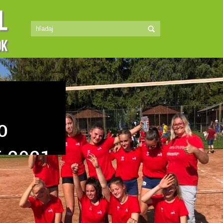
lenty
sa ho naučiť? Máš 8
príliš vysoká? Tak
vojim kamarátkam!