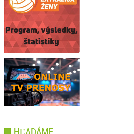
HĽADÁME