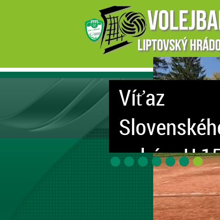
Hľadáme ta
Páči sa ti volejbal? Chcela by si 
až 11 rokov alebo sa ti zdá, že si 
sa príď pozrieť a povedz to aj s
Ideálny šport = VOLEJBAL
viac