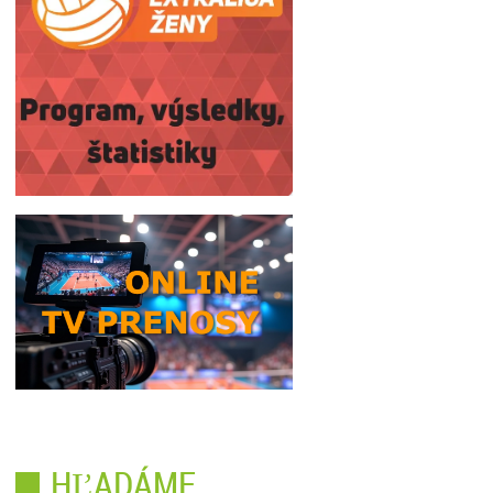
HĽADÁME