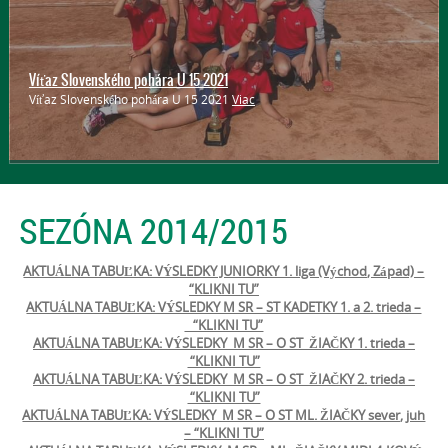
Hľadáme talenty
Víťaz Slovenského pohára U 15 2021
Páči sa ti volejbal? Chcela by si sa ho naučiť? Máš 8 až 11 rokov alebo
Víťaz Slovenského pohára U 15 2021
Viac
sa ti zdá, že si príliš vysoká? Tak sa príď pozrieť a povedz to aj svojim
kamarátkam! Ideálny šport = VOLEJBAL
Viac
SEZÓNA 2014/2015
AKTUÁLNA TABUĽKA: VÝSLEDKY JUNIORKY 1. liga (Východ, Západ) –
“KLIKNI TU”
AKTUÁLNA TABUĽKA: VÝSLEDKY M SR – ST KADETKY 1. a 2. trieda –
“KLIKNI TU”
AKTUÁLNA TABUĽKA: VÝSLEDKY M SR – O ST ŽIAČKY 1. trieda –
“KLIKNI TU”
AKTUÁLNA TABUĽKA: VÝSLEDKY M SR – O ST ŽIAČKY 2. trieda –
“KLIKNI TU”
AKTUÁLNA TABUĽKA: VÝSLEDKY M SR – O ST ML. ŽIAČKY sever, juh
– “KLIKNI TU”