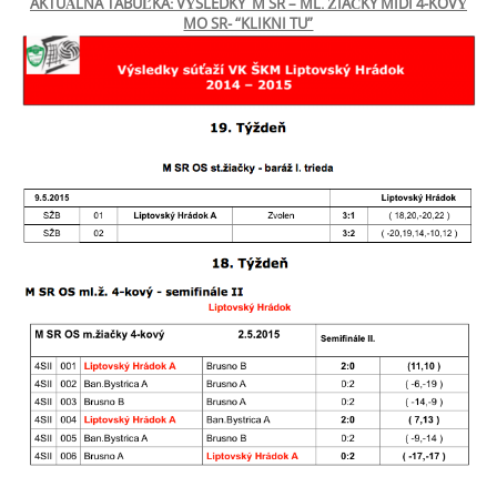
AKTUÁLNA TABUĽKA: VÝSLEDKY M SR – ML. ŽIAČKY MIDI 4-KOVÝ
MO SR- “KLIKNI TU”