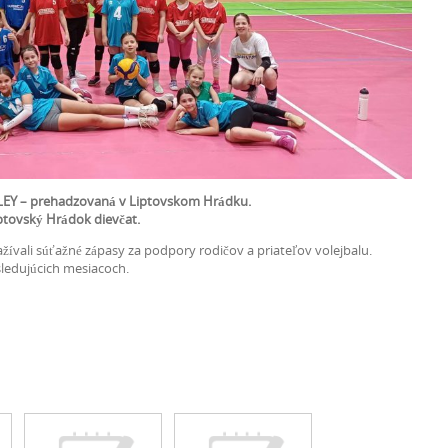
LLEY – prehadzovaná v Liptovskom Hrádku.
ptovský Hrádok dievčat.
ažívali súťažné zápasy za podpory rodičov a priateľov volejbalu.
sledujúcich mesiacoch.