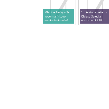
Mladšie žiačky v 3-
1.miesto kadetiek v
kovom a 4-kovom
Oblasti Stred a
volejbale úspešné
postup na M SR
2025/2026