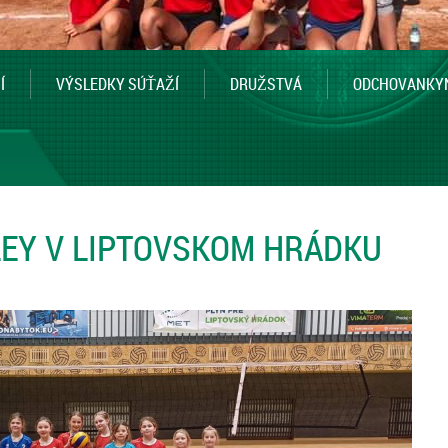
Í
VÝSLEDKY SÚŤAŽÍ
DRUŽSTVÁ
ODCHOVANKY
LEY V LIPTOVSKOM HRÁDKU