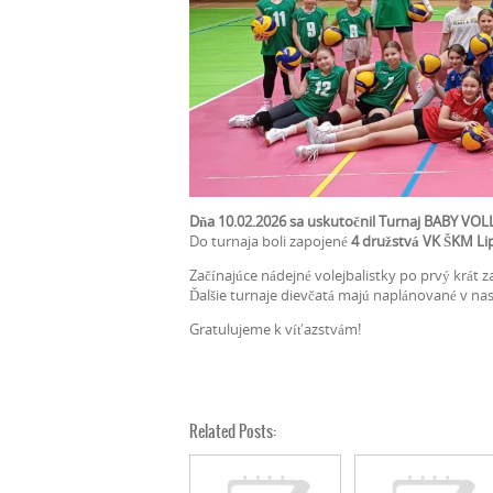
Dňa 10.02.2026 sa uskutočnil Turnaj BABY VO
Do turnaja boli zapojené
4 družstvá VK ŠKM Li
Začínajúce nádejné volejbalistky po prvý krát z
Ďalšie turnaje dievčatá majú naplánované v na
Gratulujeme k víťazstvám!
Related Posts: