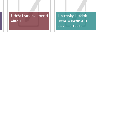
Udržali sme sa medzi
Liptovský Hrádok
elitou
uspel v Pezinku a
získal tri body