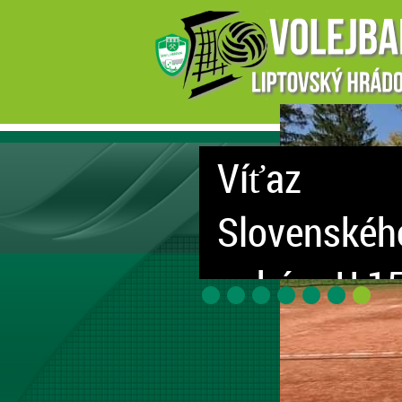
Hľadáme ta
Páči sa ti volejbal? Chcela by si 
až 11 rokov alebo sa ti zdá, že si 
sa príď pozrieť a povedz to aj s
Ideálny šport = VOLEJBAL
viac