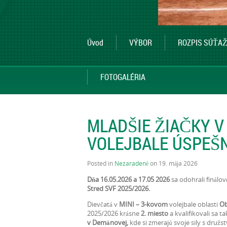
Úvod
VÝBOR
ROZPIS SÚŤAŽ
FOTOGALÉRIA
MLADŠIE ŽIAČKY V
VOLEJBALE ÚSPEŠ
Posted in
Nezaradené
on 19. mája 2026
Dňa 16.05.2026 a 17.05 2026
sa odohrali finálo
Stred SVF 2025/2026.
Dievčatá v
MINI – 3-kovom
volejbale oblasti
Ob
2025/2026 krásne
2. miesto
a kvalifikovali sa t
v Demänovej,
kde si zmerajú svoje sily s družs