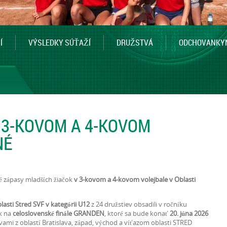
Í
VÝSLEDKY SÚŤAŽÍ
DRUŽSTVÁ
ODCHOVANKY
 3-KOVOM A 4-KOVOM
NÉ
vé zápasy mladších žiačok
v 3-kovom a 4-kovom volejbale v Oblasti
lasti Stred SVF v kategórii U12
z 24 družstiev obsadili v ročníku
ak na
celoslovenské finále GRANDEN
, ktoré sa bude konať
20. júna 2026
tvami z oblastí Bratislava, západ, východ a víťazom oblasti STRED