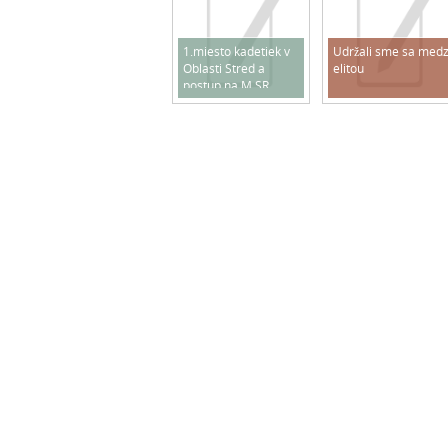
1.miesto kadetiek v
Udržali sme sa medz
Oblasti Stred a
elitou
postup na M SR
2025/2026