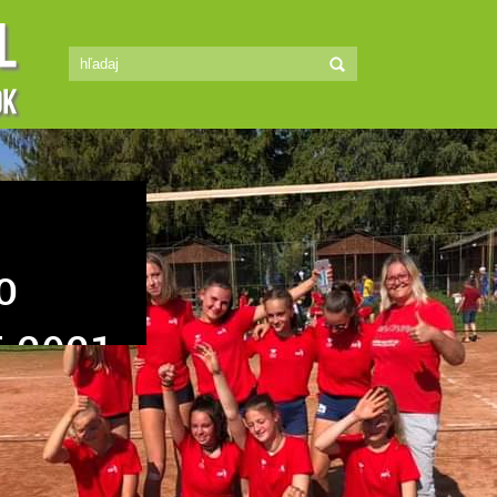
lenty
sa ho naučiť? Máš 8
príliš vysoká? Tak
vojim kamarátkam!