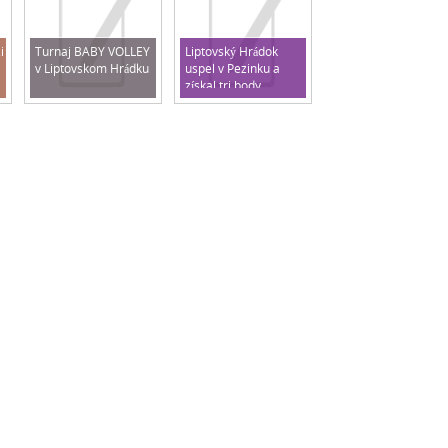
i
Turnaj BABY VOLLEY
Liptovský Hrádok
v Liptovskom Hrádku
uspel v Pezinku a
získal tri body