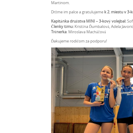
Martinom.
Držme im palce a gratulujeme
k 2. miestu v 3-
Kapitánka družstva MINI – 3-kový volejbal:
Sof
Členky tímu:
Kristína Ďumbalová, Adela Javoric
Trénerka
: Miroslava Macháčová
Ďakujeme rodičom za podporu!