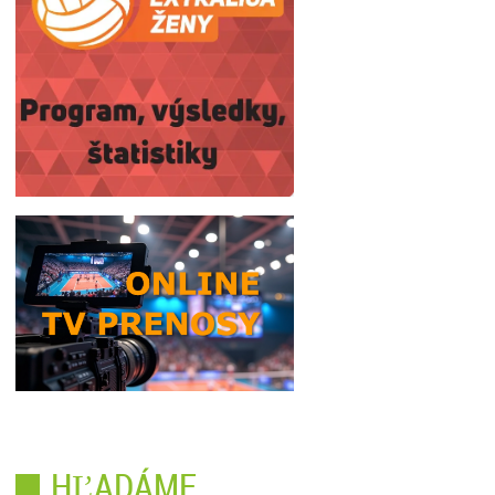
HĽADÁME