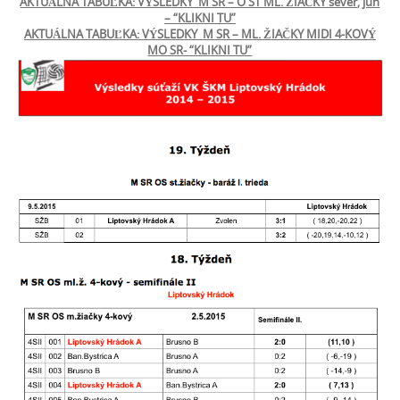
AKTUÁLNA TABUĽKA: VÝSLEDKY M SR – O ST ML. ŽIAČKY sever, juh
– “KLIKNI TU”
AKTUÁLNA TABUĽKA: VÝSLEDKY M SR – ML. ŽIAČKY MIDI 4-KOVÝ
MO SR- “KLIKNI TU”