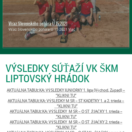
Hľadáme talenty
Páči sa ti volejbal? Chcela by si sa ho naučiť? Máš 8 až 11 rokov alebo
sa ti zdá, že si príliš vysoká? Tak sa príď pozrieť a povedz to aj svojim
kamarátkam! Ideálny šport = VOLEJBAL
Viac
VÝSLEDKY SÚŤAŽÍ VK ŠKM
LIPTOVSKÝ HRÁDOK
AKTUÁLNA TABUĽKA: VÝSLEDKY JUNIORKY 1. liga (Východ, Západ) –
“KLIKNI TU”
AKTUÁLNA TABUĽKA: VÝSLEDKY M SR – ST KADETKY 1. a 2. trieda –
“KLIKNI TU”
AKTUÁLNA TABUĽKA: VÝSLEDKY M SR – O ST ŽIAČKY 1. trieda –
“KLIKNI TU”
AKTUÁLNA TABUĽKA: VÝSLEDKY M SR – O ST ŽIAČKY 2. trieda –
“KLIKNI TU”