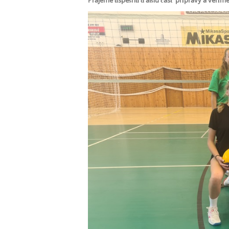
Prajeme úspešnú ďalšiu časť prípravy a veríme