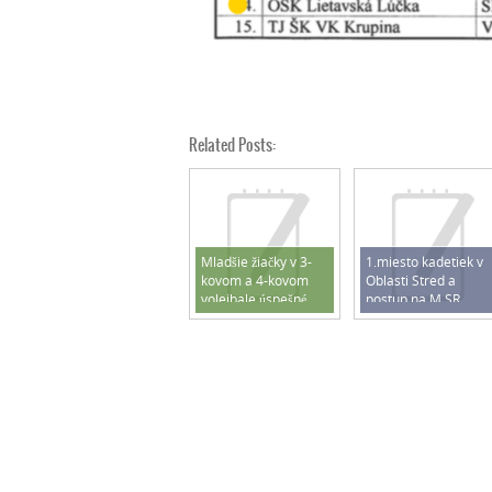
Related Posts:
Mladšie žiačky v 3-
1.miesto kadetiek v
kovom a 4-kovom
Oblasti Stred a
volejbale úspešné
postup na M SR
2025/2026