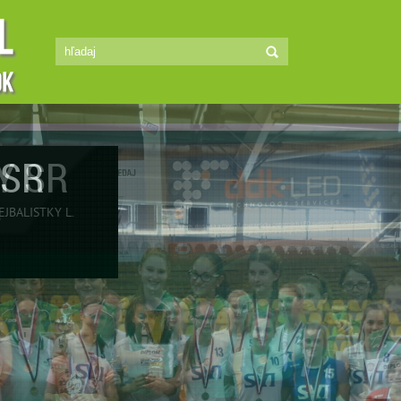
MSR
7