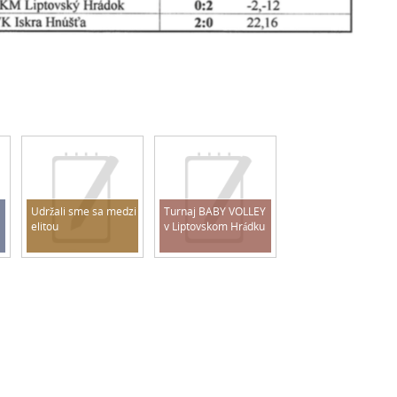
Udržali sme sa medzi
Turnaj BABY VOLLEY
elitou
v Liptovskom Hrádku