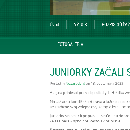
Úvod
VÝBOR
ROZPIS SÚŤAŽ
FOTOGALÉRIA
JUNIORKY ZAČALI 
Posted in
Nezaradené
on 13. septembra 2023
August priniesol pre volejbalistky L. Hrádku 
Na začiatku kondičná príprava a krátke spestr
už tradične svoj volejbalový kemp a letnú príp
Juniorky si spestrili prípravu účasťou na dob
že sa uberajú správnou cestou v príprave.