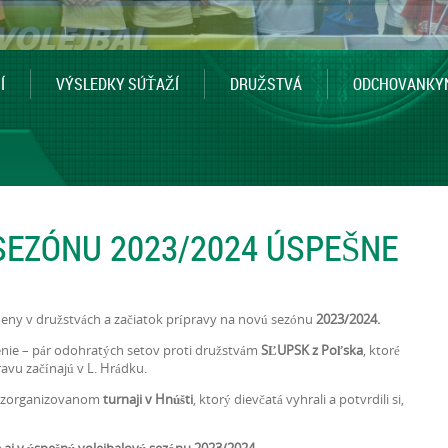
Í
VÝSLEDKY SÚŤAŽÍ
DRUŽSTVÁ
ODCHOVANKY
SEZÓNU 2023/2024 ÚSPEŠNE
zmeny v družstvách a začiatok prípravy na novú sezónu
2023/2024.
enie – pár odohratých setov proti družstvám
SĽUPSK z Poľska
, ktoré
ravu začínajú v L. Hrádku.
re zorganizovanom
turnaji v Hnúšti
, ktorý dievčatá vyhrali a potvrdili si,