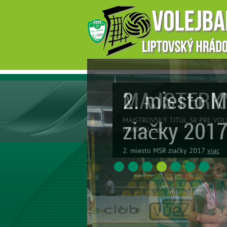
2. miesto 
ziačky 201
2. miesto MSR ziačky 2017
viac