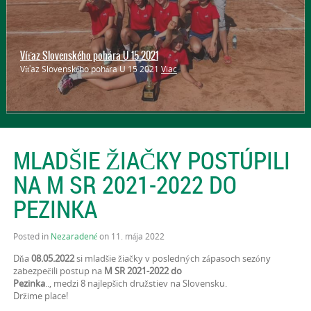
Víťaz Slovenského pohára U 15 2021
Víťaz Slovenského pohára U 15 2021
Viac
MLADŠIE ŽIAČKY POSTÚPILI
NA M SR 2021-2022 DO
PEZINKA
Posted in
Nezaradené
on 11. mája 2022
Dňa
08.05.2022
si mladšie žiačky v posledných zápasoch sezóny
zabezpečili postup na
M SR 2021-2022 do
Pezinka
.., medzi 8 najlepšich družstiev na Slovensku.
Držime place!