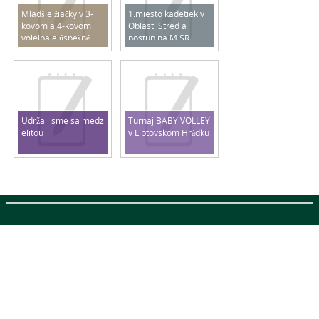
Mladšie žiačky v 3-
1.miesto kadetiek v
kovom a 4-kovom
Oblasti Stred a
volejbale úspešné
postup na M SR
2025/2026
Udržali sme sa medzi
Turnaj BABY VOLLEY
elitou
v Liptovskom Hrádku
Designed by
http://topcellphonepick.com/
, thanks to:
r4 3ds
,
r4i 3ds
and
http://coquegalaxyfr.com/
Designed by
http://coquegalaxyfr.com/
, thanks to:
http://topcellphonepick.com/
,
r4 3ds
and
r4i 3ds