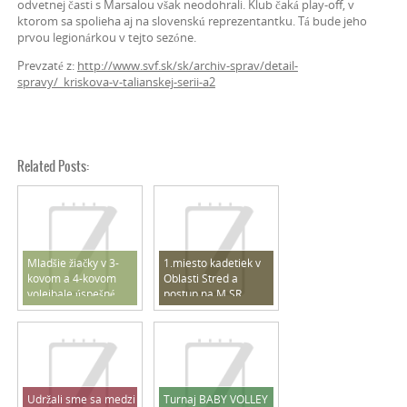
odvetnej časti s Marsalou však neodohrali. Klub čaká play-off, v
ktorom sa spolieha aj na slovenskú reprezentantku. Tá bude jeho
prvou legionárkou v tejto sezóne.
Prevzaté z:
http://www.svf.sk/sk/archiv-sprav/detail-
spravy/_kriskova-v-talianskej-serii-a2
Related Posts:
Mladšie žiačky v 3-
1.miesto kadetiek v
kovom a 4-kovom
Oblasti Stred a
volejbale úspešné
postup na M SR
2025/2026
Udržali sme sa medzi
Turnaj BABY VOLLEY