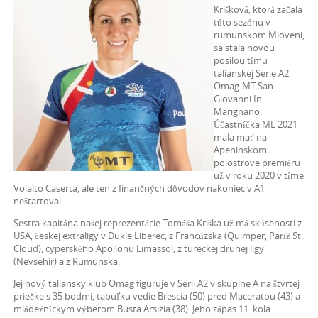
Krišková, ktorá začala
túto sezónu v
rumunskom Mioveni,
sa stala novou
posilou tímu
talianskej Serie A2
Omag-MT San
Giovanni In
Marignano.
Účastníčka ME 2021
mala mať na
Apeninskom
polostrove premiéru
už v roku 2020 v tíme
Volalto Caserta, ale ten z finančných dôvodov nakoniec v A1
neštartoval.
Sestra kapitána našej reprezentácie Tomáša Kriška už má skúsenosti z
USA, českej extraligy v Dukle Liberec, z Francúzska (Quimper, Paríž St.
Cloud), cyperského Apollonu Limassol, z tureckej druhej ligy
(Nevsehir) a z Rumunska.
Jej nový taliansky klub Omag figuruje v Serii A2 v skupine A na štvrtej
priečke s 35 bodmi, tabuľku vedie Brescia (50) pred Maceratou (43) a
mládežníckym výberom Busta Arsizia (38). Jeho zápas 11. kola