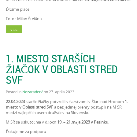
Ďržíme place!
Foto : Milan Štefánik
viac
1. MIESTO STARŠÍCH
ŽIAČOK V OBLASTI STRED
SVF
Posted in
Nezaradené
on 27. apríla 2023
22.04.2023
staršie žiačky potvrdili viťazstvami v Žiari nad Hronom
1.
miesto v Oblasti stred SVF
a bez jedinej prehry postúpili na M SR
medzi najlepších osem družstiev na Slovensku.
M SR sa uskutočnia v dňoch
19. – 21.mája 2023 v Pezinku.
Ďakujeme za podporu.