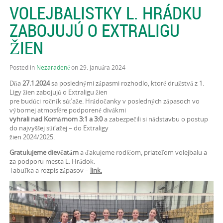
VOLEJBALISTKY L. HRÁDKU
ZABOJUJÚ O EXTRALIGU
ŽIEN
Posted in
Nezaradené
on 29. januára 2024
Dňa
27.1.2024
sa poslednými zápasmi rozhodlo, ktoré družstvá z 1.
Ligy žien zabojujú o Extraligu žien
pre budúci ročník súťaže. Hrádočanky v posledných zápasoch vo
výbornej atmosfére podporené divákmi
vyhrali nad Komárnom 3:1 a 3:0
a zabezpečili si nádstavbu o postup
do najvyššej súťažej – do Extraligy
žien 2024/2025.
Gratulujeme dievčatám
a ďakujeme rodičom, priateľom volejbalu a
za podporu mesta L. Hrádok.
Tabuľka a rozpis zápasov –
link.