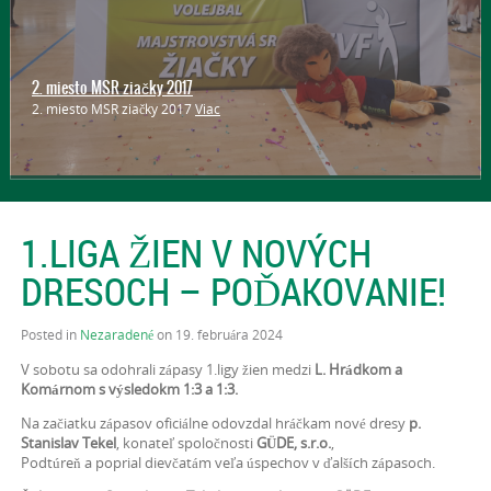
Zlaté kadetky a bronzové staršie žiačky VK ŠKM L. Hrádok
Zlaté kadetky a bronzové staršie žiačky VK ŠKM L. Hrádok
Viac
1.LIGA ŽIEN V NOVÝCH
DRESOCH – POĎAKOVANIE!
Posted in
Nezaradené
on 19. februára 2024
V sobotu sa odohrali zápasy 1.ligy žien medzi
L. Hrádkom a
Komárnom s výsledokm 1:3 a 1:3.
Na začiatku zápasov oficiálne odovzdal hráčkam nové dresy
p.
Stanislav Tekel
, konateľ spoločnosti
GÜDE, s.r.o.
,
Podtúreň a poprial dievčatám veľa úspechov v ďalších zápasoch.