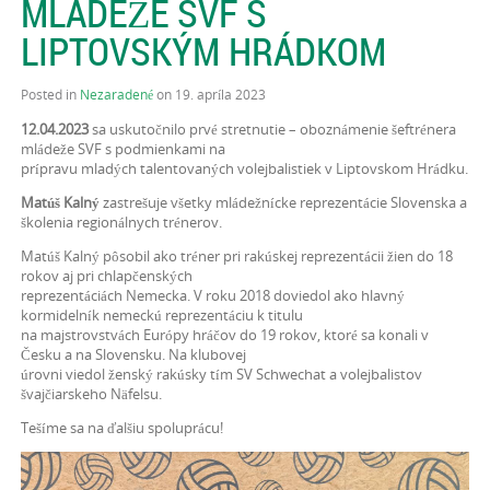
MLÁDEŽE SVF S
LIPTOVSKÝM HRÁDKOM
Posted in
Nezaradené
on 19. apríla 2023
12.04.2023
sa uskutočnilo prvé stretnutie – oboznámenie šeftrénera
mládeže SVF s podmienkami na
prípravu mladých talentovaných volejbalistiek v Liptovskom Hrádku.
Matúš Kalný
zastrešuje všetky mládežnícke reprezentácie Slovenska a
školenia regionálnych trénerov.
Matúš Kalný pôsobil ako tréner pri rakúskej reprezentácii žien do 18
rokov aj pri chlapčenských
reprezentáciách Nemecka. V roku 2018 doviedol ako hlavný
kormidelník nemeckú reprezentáciu k titulu
na majstrovstvách Európy hráčov do 19 rokov, ktoré sa konali v
Česku a na Slovensku. Na klubovej
úrovni viedol ženský rakúsky tím SV Schwechat a volejbalistov
švajčiarskeho Näfelsu.
Tešíme sa na ďalšiu spoluprácu!