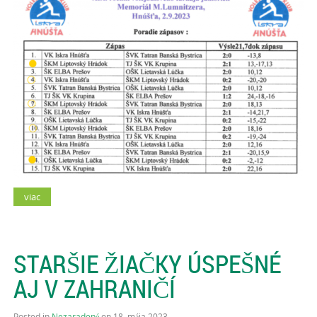
viac
STARŠIE ŽIAČKY ÚSPEŠNÉ
AJ V ZAHRANIČÍ
Posted in
Nezaradené
on 18. mája 2023