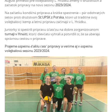
August priniesol pre volejbalistky L. Hrádku zmeny v družstvách a
začiatok prípravy na novú sezónu
2023/2024.
Na začiatku kondičná príprava a krátke spestrenie – pár odohratých
setov proti družstvám
SĽUPSK z Poľska
, ktoré už tradične svoj
volejbalový kemp a letnú prípravu začínajú v L. Hrádku.
Juniorky si spestrili prípravu účasťou na dobre zorganizovanom
turnaji v Hnúšti
, ktorý dievčatá vyhrali a potvrdili si, že sa uberajú
správnou cestou v príprave.
Prajeme úspešnú ďalšiu časť prípravy a veríme aj v úspešnú
volejbalovú sezónu 2023/2024.