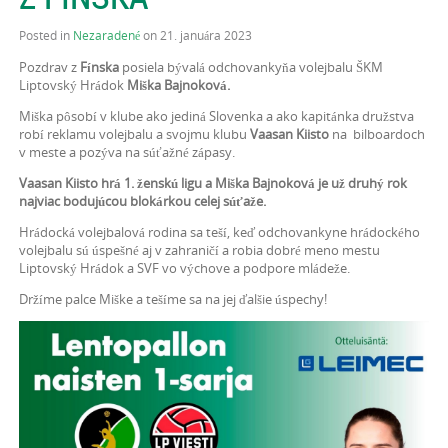
Posted in
Nezaradené
on 21. januára 2023
Pozdrav z
Fínska
posiela bývalá odchovankyňa volejbalu ŠKM
Liptovský Hrádok
Miška Bajnoková.
Miška pôsobí v klube ako jediná Slovenka a ako kapitánka družstva
robí reklamu volejbalu a svojmu klubu
Vaasan Kiisto
na bilboardoch
v meste a pozýva na súťažné zápasy.
Vaasan Kiisto hrá 1. ženskú ligu a Miška Bajnoková je už druhý rok
najviac bodujúcou blokárkou celej súťaže.
Hrádocká volejbalová rodina sa teší, keď odchovankyne hrádockého
volejbalu sú úspešné aj v zahraničí a robia dobré meno mestu
Liptovský Hrádok a SVF vo výchove a podpore mládeže.
Držíme palce Miške a tešíme sa na jej ďalšie úspechy!