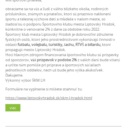
Milí športoví priatelia,
obraciame sa na vás a ľudí z vášho blízkeho okolia, rodinných
príslušníkov, známych a priateľov, ktorí sú priaznivo naklonení
športu a telesnej výchove detí a mládeže v našom meste, so
žiadosťou o podporu Športového klubu mesta Liptovský Hrádok,
konkrétne o venovanie 2% z dane za obdobie roku 2022.
Športový klub mesta Liptovský Hrádok je dobrovoľné združenie
fyzických osôb, ktoré jeho prostredníctvom vykonávajú činnosti v
oblasti
futbalu, volejbalu, turistiky, šachu, RTVŠ a biliardu,
ktoré
propagujú mesto Liptovský Hrádok.
Hoci hlavným zdrojom financovania športového klubu sú príspevky
od sponzorov,
váš príspevok v podobe 2%
z vašich daní bude vítaný
a určite nám pomôže pri príprave a športových súťažiach
jednotlivých oddielov, nech už bude jeho výška akákoľvek.
Ďakujeme.
Výkonný výbor ŠKM LH
Formuláre na vyplnenie si môžete stiahnuť tu:
https://www.liptovskyhradok.sk/skm-l-hradok.html
viac