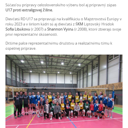
Súčasťou prípravy celoslovenského výberu bol aj prípravný zápas
U17 proti extraligovej Žiline.
Dievčatá RD U17 sa pripravujú na kvalifikáciu o Majstrovstvá Európy v
roku 2023 a v širšom kádri sú aj dievčatá z
ŠKM
Liptovský Hrádok
Sofia Libáková
(r.2007) a
Shannon Vyšná
(r.2008), ktoré zbierajú svoje
prvé reprezentačné skúsenosti.
Držíme palce reprezentačnému družstvu a realizačnému tímu k
úspešnej príprave.