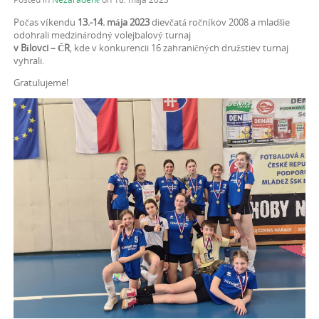
Počas víkendu
13.-14. mája 2023
dievčatá ročníkov 2008 a mladšie
odohrali medzinárodný volejbalový turnaj
v Bílovci – ČR
, kde v konkurencii 16 zahraničných družstiev turnaj
vyhrali.
Gratulujeme!