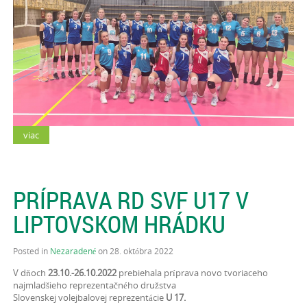
viac
PRÍPRAVA RD SVF U17 V
LIPTOVSKOM HRÁDKU
Posted in
Nezaradené
on 28. októbra 2022
V dňoch
23.10.-26.10.2022
prebiehala príprava novo tvoriaceho
najmladšieho reprezentačného družstva
Slovenskej volejbalovej reprezentácie
U 17.