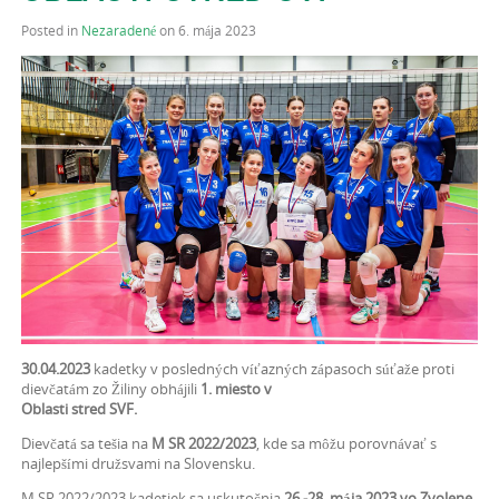
Posted in
Nezaradené
on 6. mája 2023
30.04.2023
kadetky v posledných víťazných zápasoch súťaže proti
dievčatám zo Žiliny obhájili
1. miesto v
Oblasti stred SVF.
Dievčatá sa tešia na
M SR 2022/2023
, kde sa môžu porovnávať s
najlepšími družsvami na Slovensku.
M SR 2022/2023 kadetiek sa uskutočnia
26.-28. mája 2023 vo Zvolene.