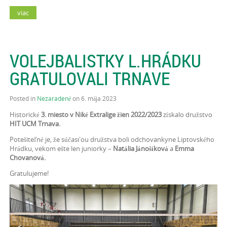
viac
VOLEJBALISTKY L.HRÁDKU
GRATULOVALI TRNAVE
Posted in
Nezaradené
on 6. mája 2023
Historické
3. miesto v Niké Extralige žien 2022/2023
získalo družstvo
HIT UCM Trnava.
Potešiteľné je, že súčasťou družstva boli odchovankyne Liptovského
Hrádku, vekom ešte len juniorky –
Natália Jánošíková
a
Emma
Chovanová.
Gratulujeme!