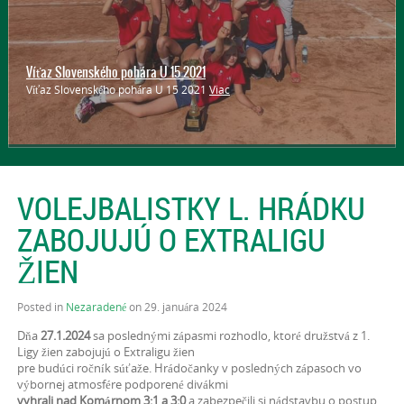
Víťaz Slovenského pohára U 15 2021
Víťaz Slovenského pohára U 15 2021
Viac
VOLEJBALISTKY L. HRÁDKU
ZABOJUJÚ O EXTRALIGU
ŽIEN
Posted in
Nezaradené
on 29. januára 2024
Dňa
27.1.2024
sa poslednými zápasmi rozhodlo, ktoré družstvá z 1.
Ligy žien zabojujú o Extraligu žien
pre budúci ročník súťaže. Hrádočanky v posledných zápasoch vo
výbornej atmosfére podporené divákmi
vyhrali nad Komárnom 3:1 a 3:0
a zabezpečili si nádstavbu o postup