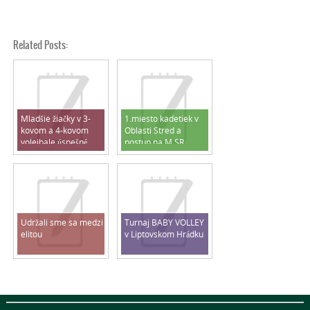
Related Posts:
Mladšie žiačky v 3-
1.miesto kadetiek v
kovom a 4-kovom
Oblasti Stred a
volejbale úspešné
postup na M SR
2025/2026
Udržali sme sa medzi
Turnaj BABY VOLLEY
elitou
v Liptovskom Hrádku