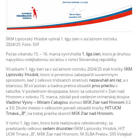
ŠKM Liptovský Hrádok vyhral 1. ligu žien v súťažnom ročníku
2024/25. Foto: SVF
Počas víkendu 15. – 16. marca vyvrcholila
1. liga žien
, ktorá je druhou
najvyššou volejbalovou súťažou v rámci Slovenskej republiky.
Víťazkami 1. ligy žien sa v súťažnom ročníku 2024/25 stali hráčky
ŠKM
Liptovský Hrádok
, ktoré si prvenstvo zabezpečili suverénnym
spôsobom, keď z celkovo tridsiatich stretnutí
nezaváhali ani raz
, a s
bilanciou 30 víťazstiev a žiadna prehra obsadili
prvú priečku
v
tabuľke. V poslednom dvojzápase, ktorý sa uskutočnil v Žiari nad
Hronom v sobotu 15. marca, zdolali pod vedením trénerskej dvojice
Vladimír Vyšný – Miriam Čabajová
domáci
MŠK Žiar nad Hronom
3:2
a 3:0. Druhé miesto v celkovom poradí obsadili hráčky
HIT UCM
Trnava „B“
, na tretej priečke skončil
MŠK Žiar nad Hronom.
V rámci 1. ligy žien, ktorá bola realizovaná celoslovensky, sa
predstavilo celkovo
sedem družstiev
(ŠKM Liptovský Hrádok, HIT
UCM Trnava „B“, MŠK Žiar nad Hronom, ŠK ELBA Prešov, SŠŠ Volejbal