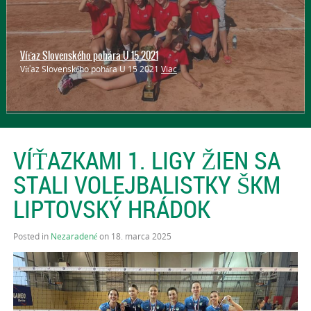
Hľadáme talenty
Víťaz Slovenského pohára U 15 2021
Páči sa ti volejbal? Chcela by si sa ho naučiť? Máš 8 až 11 rokov alebo
Víťaz Slovenského pohára U 15 2021
Viac
sa ti zdá, že si príliš vysoká? Tak sa príď pozrieť a povedz to aj svojim
kamarátkam! Ideálny šport = VOLEJBAL
Viac
VÍŤAZKAMI 1. LIGY ŽIEN SA
STALI VOLEJBALISTKY ŠKM
LIPTOVSKÝ HRÁDOK
Posted in
Nezaradené
on 18. marca 2025