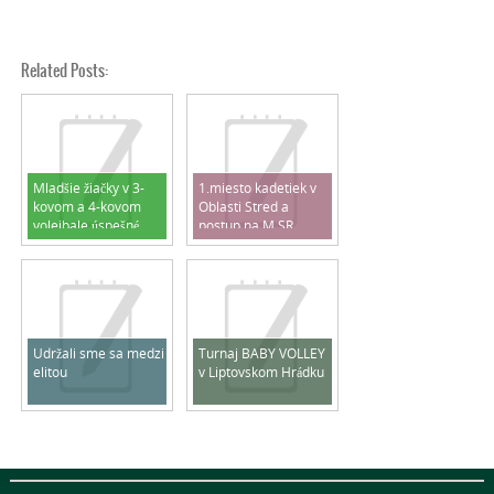
Related Posts:
Mladšie žiačky v 3-
1.miesto kadetiek v
kovom a 4-kovom
Oblasti Stred a
volejbale úspešné
postup na M SR
2025/2026
Udržali sme sa medzi
Turnaj BABY VOLLEY
elitou
v Liptovskom Hrádku