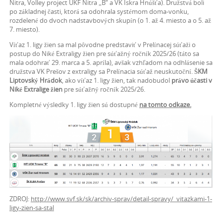
Nitra, Volley project UKF Nitra „B“ a VK Iskra Hnúšťa). Družstvá boli
po základnej časti, ktorá sa odohrala systémom doma-vonku,
rozdelené do dvoch nadstavbových skupín (o 1. až 4. miesto a o 5. až
7. miesto).
Víťaz 1. ligy žien sa mal pôvodne predstaviť v Prelínacej súťaži o
postup do Niké Extraligy žien pre súťažný ročník 2025/26 (táto sa
mala odohrať 29. marca a 5. apríla), avšak vzhľadom na odhlásenie sa
družstva VK Prešov z extraligy sa Prelínacia súťaž neuskutoční.
ŠKM
Liptovský Hrádok
, ako víťaz 1. ligy žien, tak nadobudol
právo účasti v
Niké Extralige žien
pre súťažný ročník 2025/26.
Kompletné výsledky 1. ligy žien sú dostupné
na tomto odkaze.
ZDROJ:
http://www.svf.sk/sk/archiv-sprav/detail-spravy/_vitazkami-1-
ligy-zien-sa-stal